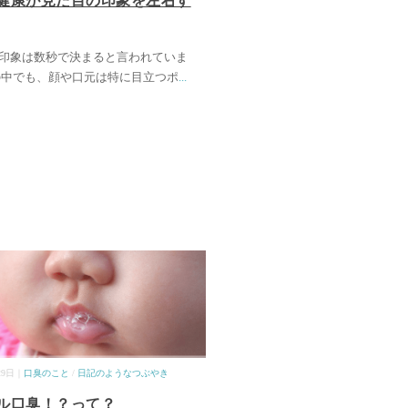
健康が見た目の印象を左右す
印象は数秒で決まると言われていま
の中でも、顔や口元は特に目立つポ
...
29日｜
口臭のこと
/
日記のようなつぶやき
ル口臭！？って？