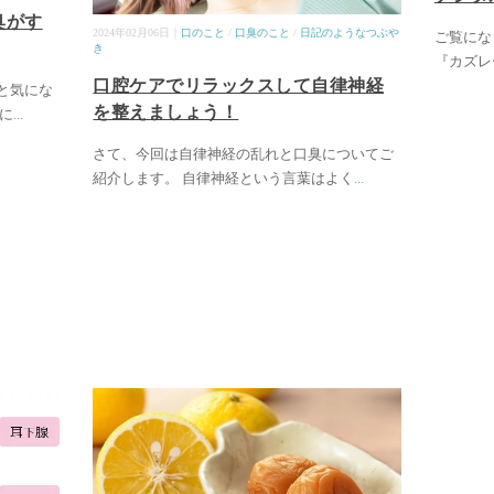
臭がす
2024年02月06日｜
口のこと
/
口臭のこと
/
日記のようなつぶや
ご覧にな
き
『カズレ
口腔ケアでリラックスして自律神経
と気にな
を整えましょう！
に
...
さて、今回は自律神経の乱れと口臭についてご
紹介します。 自律神経という言葉はよく
...