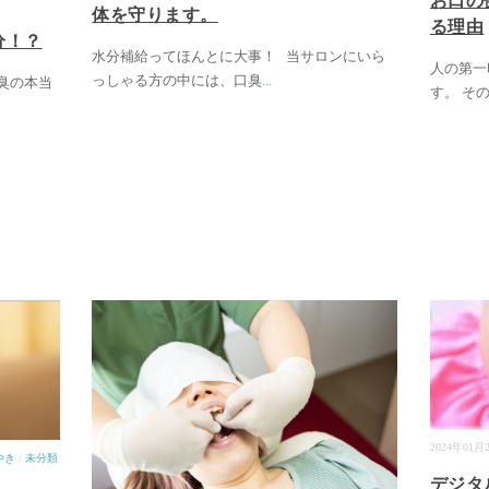
お口の
体を守ります。
る理由
分！？
水分補給ってほんとに大事！ 当サロンにいら
人の第一
っしゃる方の中には、口臭
...
臭の本当
す。 そ
2024年01月
やき
/
未分類
デジタ