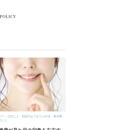
 POLICY
08日｜
口のこと
/
日記のようなつぶやき
/
未分類
/
のこと