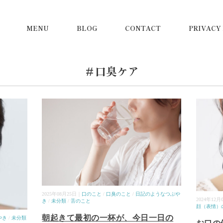
MENU
BLOG
CONTACT
PRIVACY
＃口臭ケア
2025年08月25日｜
口のこと
/
口臭のこと
/
日記のようなつぶや
2024年12月
き
/
未分類
/
舌のこと
顔（表情）
朝起きて最初の一杯が、今日一日の
やき
/
未分類