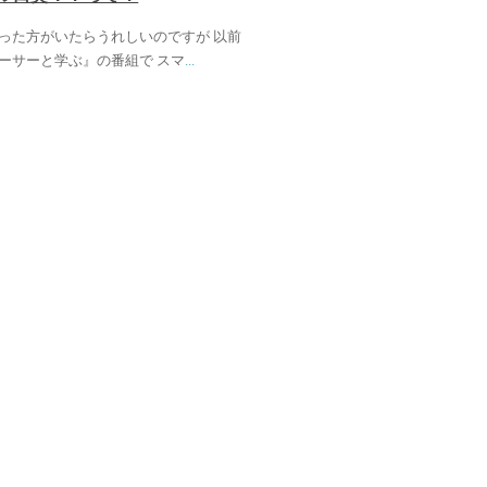
った方がいたらうれしいのですが 以前
ーサーと学ぶ』の番組で スマ
...