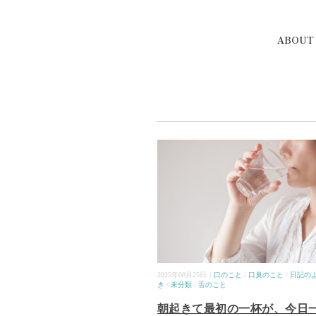
ABOUT
2025年08月25日｜
口のこと
/
口臭のこと
/
日記の
き
/
未分類
/
舌のこと
朝起きて最初の一杯が、今日