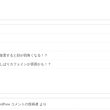
放置すると顔が四角くなる！？
しばりカフェインが原因かも！？
ordPress コメントの投稿者
より